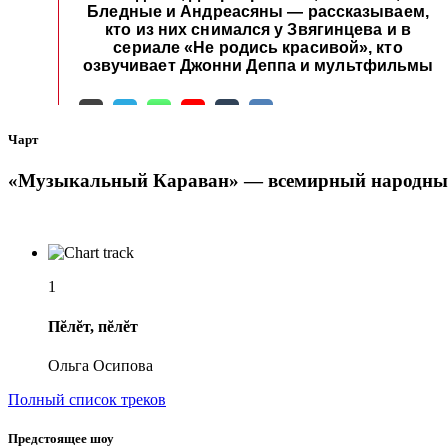
Чарт
«Музыкальный Караван» — всемирный народный
1
Пĕлĕт, пĕлĕт
Ольга Осипова
Полный список треков
Предстоящее шоу