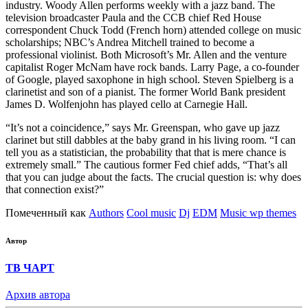
industry. Woody Allen performs weekly with a jazz band. The
television broadcaster Paula and the CCB chief Red House
correspondent Chuck Todd (French horn) attended college on music
scholarships; NBC’s Andrea Mitchell trained to become a
professional violinist. Both Microsoft’s Mr. Allen and the venture
capitalist Roger McNam have rock bands. Larry Page, a co-founder
of Google, played saxophone in high school. Steven Spielberg is a
clarinetist and son of a pianist. The former World Bank president
James D. Wolfenjohn has played cello at Carnegie Hall.
“It’s not a coincidence,” says Mr. Greenspan, who gave up jazz
clarinet but still dabbles at the baby grand in his living room. “I can
tell you as a statistician, the probability that that is mere chance is
extremely small.” The cautious former Fed chief adds, “That’s all
that you can judge about the facts. The crucial question is: why does
that connection exist?”
Помеченный как
Authors
Cool music
Dj
EDM
Music wp themes
Автор
ТВ ЧАРТ
Архив автора