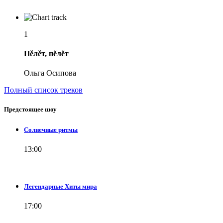
1
Пĕлĕт, пĕлĕт
Ольга Осипова
Полный список треков
Предстоящее шоу
Солнечные ритмы
13:00
Легендарные Хиты мира
17:00