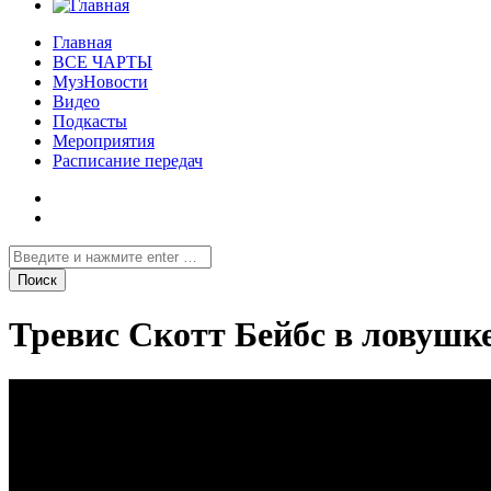
Главная
ВСЕ ЧАРТЫ
МузНовости
Видео
Подкасты
Мероприятия
Расписание передач
Тревис Скотт Бейбс в ловушке