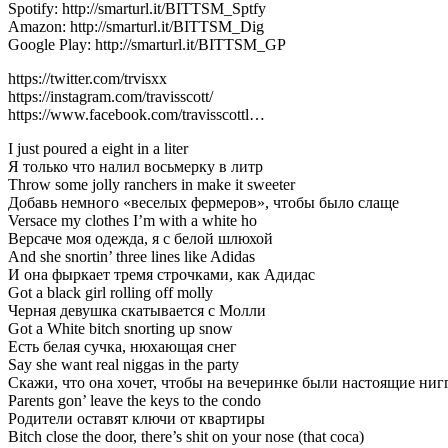
Spotify: http://smarturl.it/BITTSM_Sptfy
Amazon: http://smarturl.it/BITTSM_Dig
Google Play: http://smarturl.it/BITTSM_GP
https://twitter.com/trvisxx
https://instagram.com/travisscott/
https://www.facebook.com/travisscottl…
I just poured a eight in a liter
Я только что налил восьмерку в литр
Throw some jolly ranchers in make it sweeter
Добавь немного «веселых фермеров», чтобы было слаще
Versace my clothes I’m with a white ho
Версаче моя одежда, я с белой шлюхой
And she snortin’ three lines like Adidas
И она фыркает тремя строчками, как Адидас
Got a black girl rolling off molly
Черная девушка скатывается с Молли
Got a White bitch snorting up snow
Есть белая сучка, нюхающая снег
Say she want real niggas in the party
Скажи, что она хочет, чтобы на вечеринке были настоящие ниг
Parents gon’ leave the keys to the condo
Родители оставят ключи от квартиры
Bitch close the door, there’s shit on your nose (that coca)