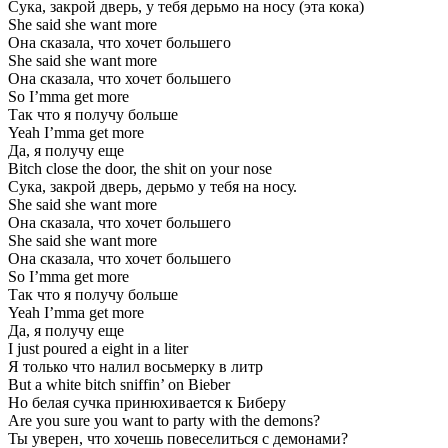
Сука, закрой дверь, у тебя дерьмо на носу (эта кока)
She said she want more
Она сказала, что хочет большего
She said she want more
Она сказала, что хочет большего
So I’mma get more
Так что я получу больше
Yeah I’mma get more
Да, я получу еще
Bitch close the door, the shit on your nose
Сука, закрой дверь, дерьмо у тебя на носу.
She said she want more
Она сказала, что хочет большего
She said she want more
Она сказала, что хочет большего
So I’mma get more
Так что я получу больше
Yeah I’mma get more
Да, я получу еще
I just poured a eight in a liter
Я только что налил восьмерку в литр
But a white bitch sniffin’ on Bieber
Но белая сучка принюхивается к Биберу
Are you sure you want to party with the demons?
Ты уверен, что хочешь повеселиться с демонами?