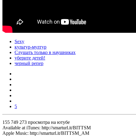
Sexy
культур-мултур
Слушать только в наушниках
уберите детей!
черный репер
5
155 749 273 просмотра на ютубе
Available at iTunes: http://smarturl.it/BITTSM
Apple Music: http://smarturl.it/BITTSM_AM