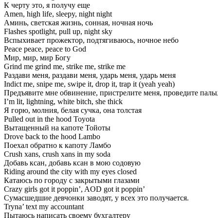
К черту это, я получу еще
Amen, high life, sleepy, night night
Аминь, светская жизнь, сонная, ночная ночь
Flashes spotlight, pull up, night sky
Вспыхивает прожектор, подтягиваюсь, ночное небо
Peace peace, peace to God
Мир, мир, мир Богу
Grind me grind me, strike me, strike me
Раздави меня, раздави меня, ударь меня, ударь меня
Indict me, snipe me, swipe it, drop it, trap it (yeah yeah)
Предъявите мне обвинение, пристрелите меня, проведите пальце
I’m lit, lightning, white bitch, she thick
Я горю, молния, белая сучка, она толстая
Pulled out in the hood Toyota
Вытащенный на капоте Тойоты
Drove back to the hood Lambo
Поехал обратно к капоту Ламбо
Crush xans, crush xans in my soda
Добавь ксан, добавь ксан в мою содовую
Riding around the city with my eyes closed
Катаюсь по городу с закрытыми глазами
Crazy girls got it poppin’, AOD got it poppin’
Сумасшедшие девчонки заводят, у всех это получается.
Tryna’ text my accountant
Пытаюсь написать своему бухгалтеру