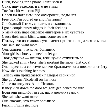
Bitch, looking for a phone I ain’t seen it
Сука, ищу телефон, я его не видел
Toe frost bit water no Fiji
Палец на ноге немного обморожен, воды нет.
Free Stix I’m poured up and I’m leanin’
Свободный Стикс, я налит, и я склоняюсь
I got a couple pussy niggas in their feelings
У меня есть пара слабаков-ниггеров в их чувствах
Cause their main bitch wanna come see me
Потому что их главная сучка хочет прийти повидаться со мной
She said she want more
Она сказала, что хочет большего
Your girl is a hoe, you need to let go
Твоя девушка — шлюха, тебе нужно отпустить ее
She fucked all my bros, she’s snorting the snow (that coca)
Она переспала со всеми моими братанами, она нюхает снег (эту
Now she’s touching her toes
Теперь она прикасается к пальцам своих ног
She got Anna Nicole all on her nose
У нее на носу вся Анна Николь
If they kick down the door we gon’ get locked for sure
Если они вышибут дверь, нас наверняка запрут
She said she want more
Она сказала, что хочет большего
Fuck it, I’mma get more