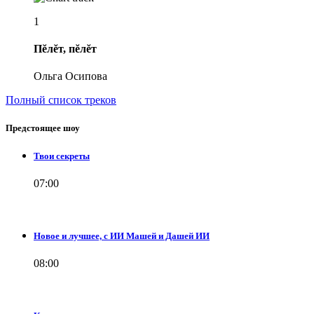
1
Пĕлĕт, пĕлĕт
Ольга Осипова
Полный список треков
Предстоящее шоу
Твои секреты
07:00
Новое и лучшее, с ИИ Машей и Дашей ИИ
08:00