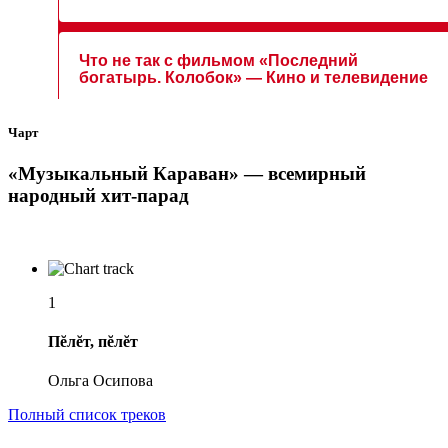
Чарт
«Музыкальный Караван» — всемирный
народный хит-парад
1
Пĕлĕт, пĕлĕт
Ольга Осипова
Полный список треков