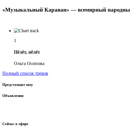
«Музыкальный Караван» — всемирный народный
1
Пĕлĕт, пĕлĕт
Ольга Осипова
Полный список треков
Предстоящее шоу
Объявления
Сейчас в эфире